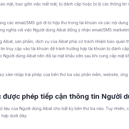
o mật, bao gồm việc mất mát, bị đánh cắp hoặc bị lộ các thông tin 
dung các email/SMS gửi đi từ hộp thư trong tài khoản và các nội du
g nghĩa với việc Người dùng Aibat đồng ý nhận email/SMS marketing
bat, sản phẩm, dịch vụ của Aibat phải có trách nhiệm bảo quản thiế
hông tin truy cập vào tài khoản để tránh trường hợp tài khoản bị đánh
o Người dùng Aibat nên đổi lại mật khẩu sớm sau khi cung cấp mật 
i sự xâm nhập trái phép của bên thứ ba vào phần mềm, website, ứng 
 được phép tiếp cận thông tin Người d
ữ liệu của Người dùng Aibat cho bất kỳ bên thứ ba nào. Tuy nhiên, 
g hợp dưới đây: