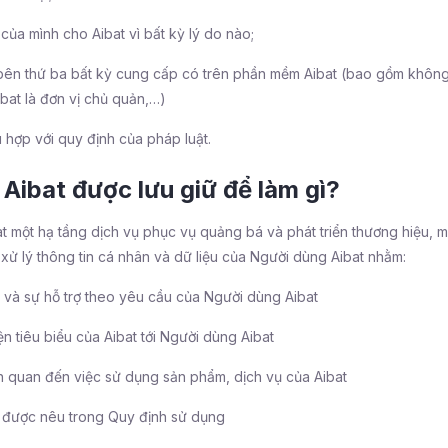
của mình cho Aibat vì bất kỳ lý do nào;
 bên thứ ba bất kỳ cung cấp có trên phần mềm Aibat (bao gồm không 
bat là đơn vị chủ quản,…)
ù hợp với quy định của pháp luật.
Aibat được lưu giữ để làm gì?
t một hạ tầng dịch vụ phục vụ quảng bá và phát triển thương hiệu, m
ập, xử lý thông tin cá nhân và dữ liệu của Người dùng Aibat nhằm:
h và sự hỗ trợ theo yêu cầu của Người dùng Aibat
n tiêu biểu của Aibat tới Người dùng Aibat
ên quan đến việc sử dụng sản phẩm, dịch vụ của Aibat
được nêu trong Quy định sử dụng