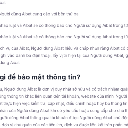
bat
à Người dùng Aibat cung cấp với bên thứ ba
áp luật và Aibat sẽ có thông báo cho Người sử dụng Aibat trong từ
áp luật và Aibat sẽ có thông báo cho Người sử dụng Aibat trong từ
vụ của Aibat, Người dùng Aibat hiểu và chấp nhận rằng Aibat có q
i vào danh bạ điện thoại, lấy vị trí hiện tại của Người dùng Aibat, 
 dùng Aibat.
gì để bảo mật thông tin?
, Người dùng Aibat là đơn vị duy nhất sở hữu và có trách nhiệm quản 
ững thông tin khác liên quan đến tài khoản, website của mình. Ngườ
t thực hiện việc kiểm tra, cập nhật, điều chỉnh hoặc hủy bỏ thông tin
á nhân của Người dùng Aibat khi có yêu cầu hoặc cung cấp cho chủ thể
ợ Người dùng Aibat thông qua tài khoản được Người dùng Aibat chủ đ
đơn vị chủ quản của các tiện ích, dịch vụ được liên kết trên phần mềm