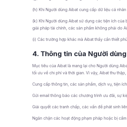
(h) Khi Người dùng Aibat cung cấp dữ liệu cá nhân 
(k) Khi Người dùng Aibat sử dụng các tiện ích của
giải pháp tài chính, các sản phẩm không phải do Ai
(i) Các trường hợp khác mà Aibat thấy cần thiết ph
4. Thông tin của Người dùng 
Mục tiêu của Aibat là mang lại cho Người dùng Aiba
tối ưu về chi phí và thời gian. Vì vậy, Aibat thu th
Cung cấp thông tin, các sản phẩm, dịch vụ, tiện íc
Gửi email thông báo các chương trình ưu đãi, sự kiệ
Giải quyết các tranh chấp, các vấn đề phát sinh li
Ngăn chặn các hoạt động phạm pháp hoặc bị cấm 