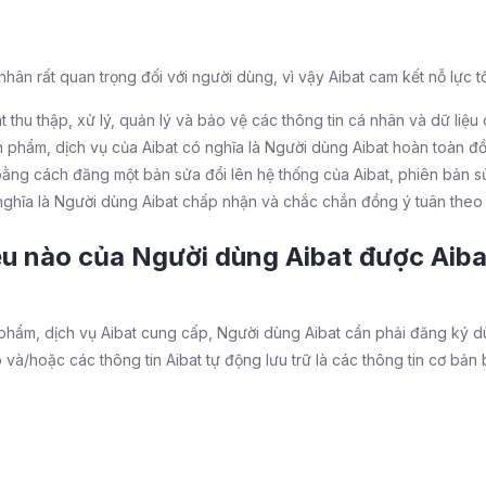
 nhân rất quan trọng đối với người dùng, vì vậy Aibat cam kết nỗ lực 
t thu thập, xử lý, quản lý và bảo vệ các thông tin cá nhân và dữ liệ
 phẩm, dịch vụ của Aibat có nghĩa là Người dùng Aibat hoàn toàn đ
bằng cách đăng một bản sửa đổi lên hệ thống của Aibat, phiên bản sửa
 nghĩa là Người dùng Aibat chấp nhận và chắc chắn đồng ý tuân theo
iệu nào của Người dùng Aibat được Aibat
 phẩm, dịch vụ Aibat cung cấp, Người dùng Aibat cần phải đăng ký d
 và/hoặc các thông tin Aibat tự động lưu trữ là các thông tin cơ bản