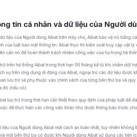
hông tin cá nhân và dữ liệu của Người d
à dữ liệu của Người dùng Aibat trên máy chủ, Aibat bảo vệ nó bằng c
h của luật bảo mật thông tin. Aibat thực thi kiểm soát truy cập vật lý
iên cần nó để hoàn thành trách nhiệm công việc của họ trong hệ thốn
trữ trên hệ thống Aibat trong thời hạn 06 tháng kể từ khi chấm dứt
 vụ trên ứng dụng di động của Aibat, ngoại trừ các dữ liệu được khở
 gian lưu trữ sẽ phụ thuộc vào chính sách của từng bên thứ ba và q
a đó (nếu có)
bat lưu trữ trong thời hạn cần thiết theo quy định của pháp luật để
hoặc để thực hiện các công việc khác như được thông báo trước ch
 liệu của Người dùng Aibat một cách an toàn nhất, tuy nhiên không t
 mà một bên thứ ba có được khi Người dùng Aibat sử dụng các tiện íc