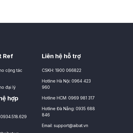
t Ref
Liên hệ hỗ trợ
ho cộng tác
CSKH: 1900 066822
Hotline Hà Nội: 0964 423
o đại lý
960
 hệ hợp
Hotline HCM: 0969 981 317
Hotline Đà Nẵng: 0935 688
846
 0934.518.629
Email:
support@aibat.vn