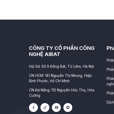
CÔNG TY CỔ PHẦN CÔNG
Ph
NGHỆ AIBAT
Phầ
Hội Sở: Số 9 Đồng Bát, Từ Liêm, Hà Nội
Phầ
CN HCM: 181 Nguyễn Thị Nhung, Hiệp
Phầ
Bình Phước, Hồ Chí Minh
ngh
CN Đà Nẵng: 112 Nguyễn Hữu Thọ, Hòa
Phầ
Cường
Dịch