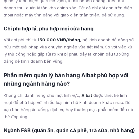
quản lý toàn diện: quét mã vạch, in bill nhanh chóng, theo dõi
doanh thu, quản lý tồn kho chính xác. Tất cả chỉ gói gọn trên điện
thoại hoặc máy tính bảng với giao diện thân thiện, dễ sử dụng.
Chi phí hợp lý, phù hợp mọi cửa hàng
Với chi phí chỉ từ
150.000 VNĐ/tháng
, hộ kinh doanh dễ dàng sở
hữu một giải pháp vừa chuyên nghiệp vừa tiết kiệm. So với việc xử
lý thủ công hoặc gặp rủi ro khi bị phạt, đây là khoản đầu tư xứng
đáng để kinh doanh bền vững.
Phần mềm quản lý bán hàng Aibat phù hợp với
những ngành hàng nào?
Không chỉ dành riêng cho một lĩnh vực,
Aibat
được thiết kế linh
hoạt để phù hợp với nhiều loại hình hộ kinh doanh khác nhau. Dù
bạn bán hàng ăn uống, dịch vụ hay thương mại, phần mềm đều có
thể đáp ứng.
Ngành F&B (quán ăn, quán cà phê, trà sữa, nhà hàng)