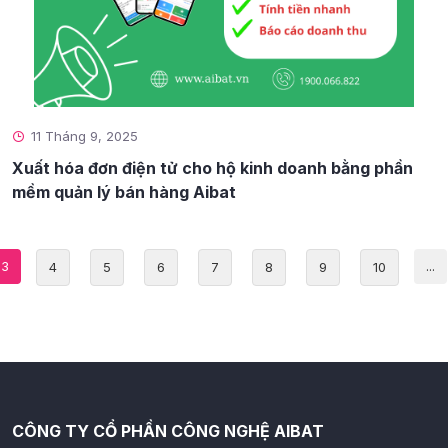
11 Tháng 9, 2025
Xuất hóa đơn điện tử cho hộ kinh doanh bằng phần
mềm quản lý bán hàng Aibat
3
...
4
5
6
7
8
9
10
CÔNG TY CỔ PHẦN CÔNG NGHỆ AIBAT