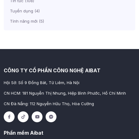
Tin tức
(108)
Tuyển dụng
(4)
Tính năng mới
(5)
CÔNG TY CỔ PHẦN CÔNG NGHỆ AIBAT
Hội Sở: Số 9 Đồng Bát, Từ Liêm, Hà Nội
CN HCM: 181 Nguyễn Thị Nhung, Hiệp Bình Phước, Hồ Chí Minh
CN Đà Nẵng: 112 Nguyễn Hữu Thọ, Hòa Cường
Phần mềm Aibat